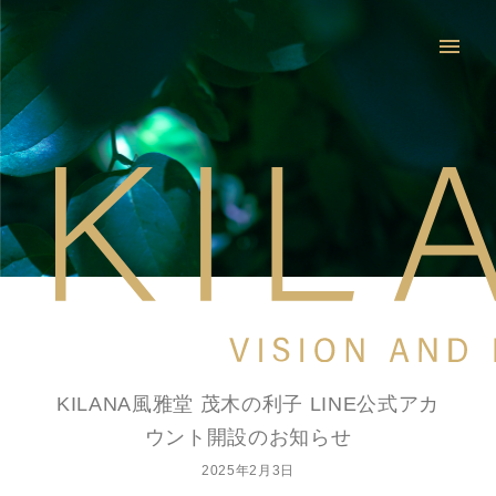
menu
KILANA風雅堂 茂木の利子 LINE公式アカ
ウント開設のお知らせ
2025年2月3日