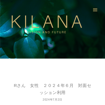
menu
Rさん 女性 ２０２４年６月 対面セ
ッション利用
2024年7月2日