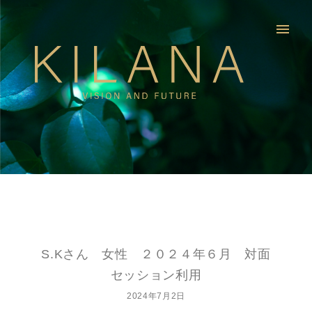
menu
S.Kさん 女性 ２０２４年６月 対面
セッション利用
2024年7月2日